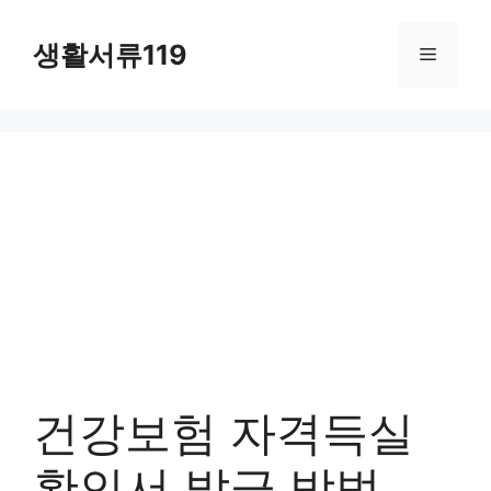
컨
텐
생활서류119
메
츠
로
뉴
건
너
뛰
기
건강보험 자격득실
확인서 발급 방법