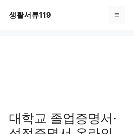
컨
텐
생활서류119
메
츠
로
뉴
건
너
뛰
기
대학교 졸업증명서·
성적증명서 온라인