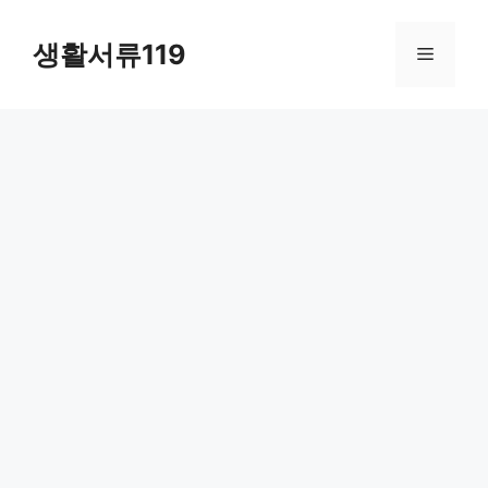
컨
텐
생활서류119
메
츠
로
뉴
건
너
뛰
기