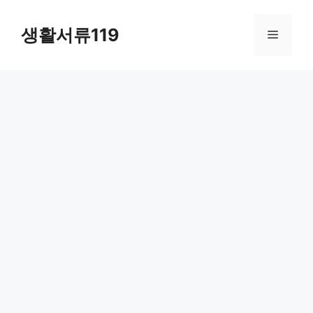
컨
텐
생활서류119
메
츠
로
뉴
건
너
뛰
기