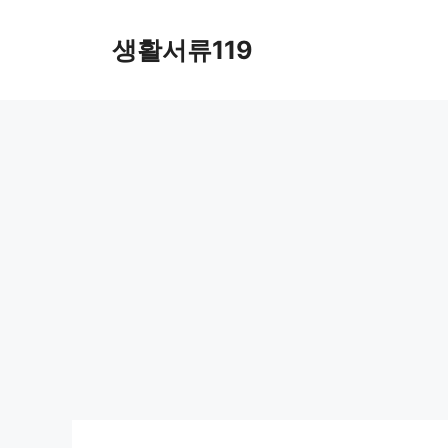
컨
텐
생활서류119
츠
로
건
너
뛰
기