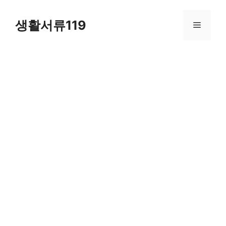
컨
텐
생활서류119
메
츠
로
뉴
건
너
뛰
기