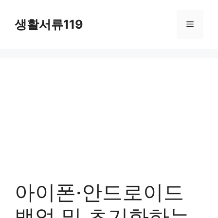
컨
텐
생활서류119
메
츠
로
뉴
건
너
뛰
기
아이폰·안드로이드
백업 및 초기화하는