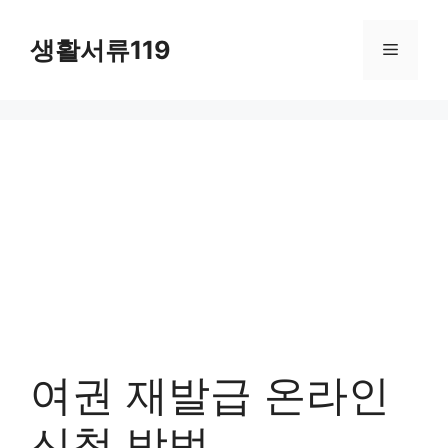
컨
텐
생활서류119
메
츠
로
뉴
건
너
뛰
기
여권 재발급 온라인
신청 방법