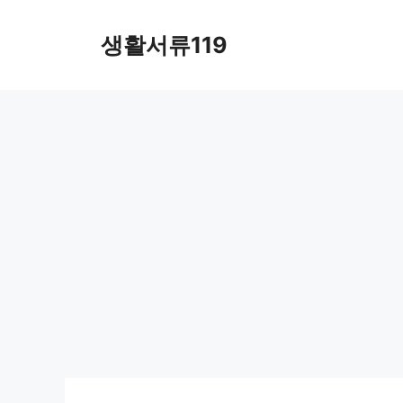
컨
텐
생활서류119
츠
로
건
너
뛰
기