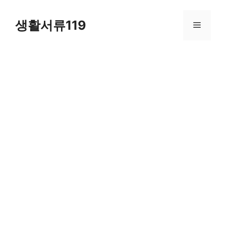
컨
텐
생활서류119
메
츠
로
뉴
건
너
뛰
기